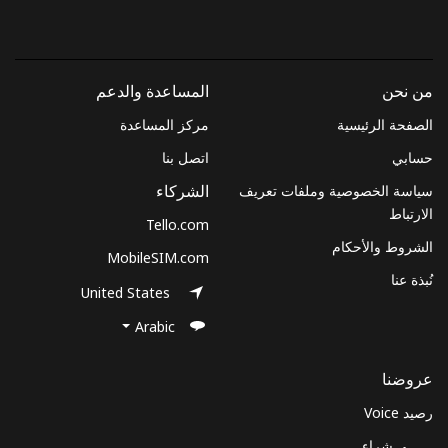
والأحكام.
اشتراك
من نحن
المساعدة والدعم
الصفحة الرئيسية
مركز المساعدة
حسابي
اتصل بنا
أهلًا!
سياسة الخصوصية وملفات تعريف
الشركاء
الارتباط
Tello.com
سجّل الدخول أو
انضم الآن →
الشروط والأحكام
MobileSIM.com
نُبذة عنا
United States
Arabic
عروضنا
نسيت كلمة المرور →
رصيد Voice
شراء