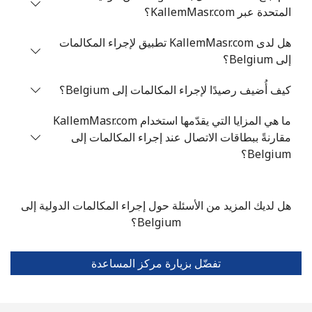
المتحدة عبر KallemMasr.com؟
Belize
هل لدى KallemMasr.com تطبيق لإجراء المكالمات
رقم
11 دقائق ب ⁦$5⁩
-
إلى Belgium؟
أرضي
كيف أُضيف رصيدًا لإجراء المكالمات إلى Belgium؟
الهاتف
11 دقائق ب ⁦$5⁩
الجوال
ما هي المزايا التي يقدّمها استخدام KallemMasr.com
مقارنةً ببطاقات الاتصال عند إجراء المكالمات إلى
Belgium؟
Benin
رقم
6 دقائق ب ⁦$5⁩
-
هل لديك المزيد من الأسئلة حول إجراء المكالمات الدولية إلى
أرضي
Belgium؟
الهاتف
6 دقائق ب ⁦$5⁩
-
الجوال
تفضّل بزيارة مركز المساعدة
Bermuda