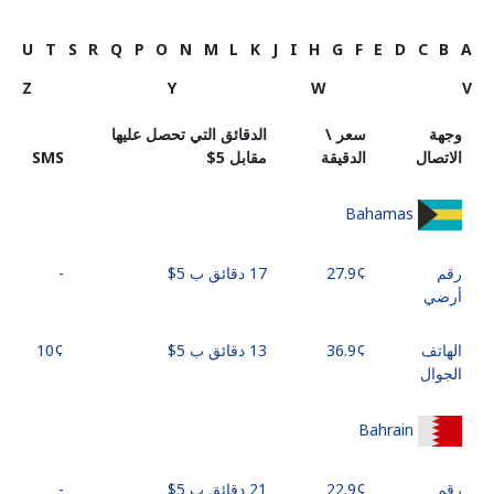
U
T
S
R
Q
P
O
N
M
L
K
J
I
H
G
F
E
D
C
B
A
Z
Y
W
V
وجهة
سعر \
الدقائق التي تحصل عليها
الاتصال
الدقيقة
مقابل ⁦$5⁩
SMS
Bahamas
رقم
17 دقائق ب ⁦$5⁩
-
أرضي
الهاتف
13 دقائق ب ⁦$5⁩
الجوال
Bahrain
رقم
21 دقائق ب ⁦$5⁩
-