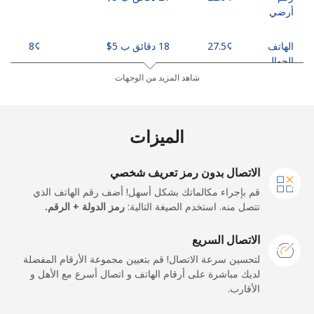
أرضي
الهاتف
18 دقائق ب ⁦$5⁩
الجوال
شاهد المزيد من الوجهات
Bangladesh
الميزات
رقم
111 دقائق ب ⁦$5⁩
-
أرضي
الاتصال بدون رمز تعريف شخصي
الهاتف
128 دقائق ب ⁦$5⁩
-
قم بإجراء مكالماتك بشكل أسهل! أضف رقم الهاتف الذي
الجوال
تتصل منه. استخدم الصيغة التالية:
رمز الدولة + الرقم.
Barbados
الاتصال السريع
لتحسين سرعة الاتصال! قم بتعيين مجموعة الأرقام المفضلة
رقم
12 دقائق ب ⁦$5⁩
-
لديك مباشرة على أرقام الهاتف و اتصال أسرع مع الأهل و
أرضي
الأقارب.