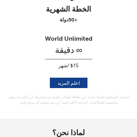
والأحكام.
الخطة الشهرية
+50دولة
اشتراك
World Unlimited
∞ دقيقة
أهلًا!
سجّل الدخول أو
انضم الآن →
اعلم المزيد
الرصيد المدفوع مقدمًا عبارة عن بطاقة اتصال رقمية يتم توفيرها عبر الإنترنت وهي
مخصصة للمكالمات الدولية الافتراضية. لن يتم تسليم أي منتج مادي
نسيت كلمة المرور →
لماذا نحن؟