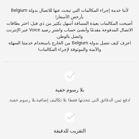
الدخول
لأننا خدمة إجراء المكالمات التي تبحث عنها للاتصال بدولة Belgium
بأرخص الأسعار!
أو
أصبحت المكالمات بعيدة المسافة أسهل بكثير من ذي قبل: اختر بطاقات
الاتصال المدفوعة مقدمًا وأنشئ حساب واشترِ رصيد Voice عبر الإنترنت
متابعة باستخدام
واتصل بالوطن.
اعرف كيف تتصل بدولة Belgium من الخارج باستخدام خدمتنا السهلة
والآمنة والموثوقة لإجراء المكالمات!
بلا رسوم خفية
ادفع ثمن الدقائق التي تتحدثها فقط! بلا تكاليف إضافية.بلا رسوم خفية.
التقريب للدقيقة