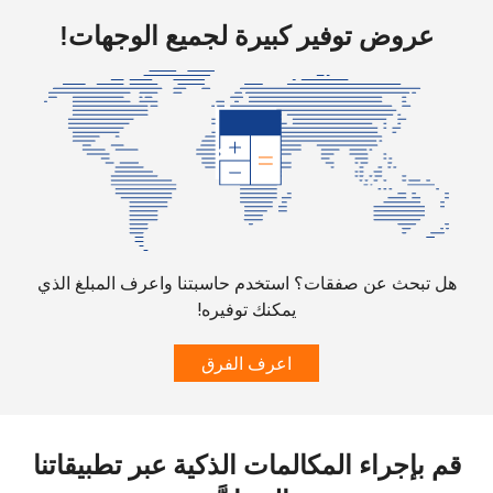
رقم
111 دقائق ب ⁦$5⁩
-
عروض توفير كبيرة لجميع الوجهات!
أرضي
الهاتف
111 دقائق ب ⁦$5⁩
الجوال
Bhutan
رقم
37 دقائق ب ⁦$5⁩
-
أرضي
هل تبحث عن صفقات؟ استخدم حاسبتنا واعرف المبلغ الذي
يمكنك توفيره!
الهاتف
38 دقائق ب ⁦$5⁩
-
الجوال
اعرف الفرق
Bolivia
رقم
15 دقائق ب ⁦$5⁩
-
قم بإجراء المكالمات الذكية عبر تطبيقاتنا
أرضي