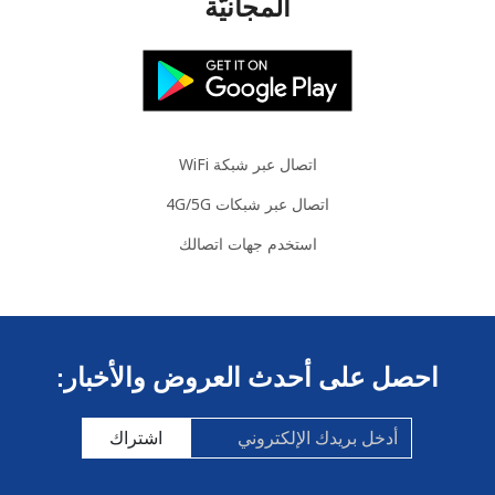
المجانيَّة
الهاتف
13 دقائق ب ⁦$5⁩
-
الجوال
Bosnia And Herzegovina
اتصال عبر شبكة WiFi
رقم
14 دقائق ب ⁦$5⁩
-
أرضي
اتصال عبر شبكات 4G/5G
استخدم جهات اتصالك
الهاتف
7 دقائق ب ⁦$5⁩
الجوال
Botswana
احصل على أحدث العروض والأخبار:
رقم
11 دقائق ب ⁦$5⁩
-
أرضي
اشتراك
الهاتف
10 دقائق ب ⁦$5⁩