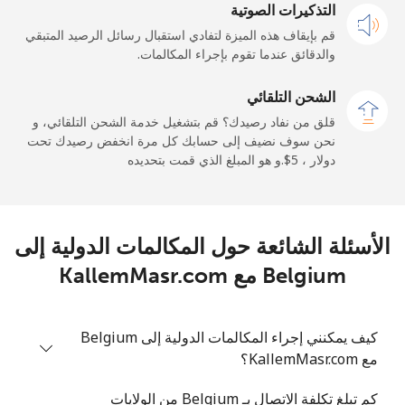
الهاتف
التذكيرات الصوتية
11 دقائق ب ⁦$5⁩
-
الجوال
قم بإيقاف هذه الميزة لتفادي استقبال رسائل الرصيد المتبقي
والدقائق عندما تقوم بإجراء المكالمات.
Belarus
الشحن التلقائي
قلق من نفاد رصيدك؟ قم بتشغيل خدمة الشحن التلقائي، و
رقم
6 دقائق ب ⁦$5⁩
-
نحن سوف نضيف إلى حسابك كل مرة انخفض رصيدك تحت
أرضي
دولار ، ⁦$5⁩.و هو المبلغ الذي قمت بتحديده
الهاتف
7 دقائق ب ⁦$5⁩
-
الجوال
الأسئلة الشائعة حول المكالمات الدولية إلى
Belgium
Belgium مع KallemMasr.com
رقم
128 دقائق ب ⁦$5⁩
-
أرضي
كيف يمكنني إجراء المكالمات الدولية إلى Belgium
مع KallemMasr.com؟
الهاتف
9 دقائق ب ⁦$5⁩
الجوال
كم تبلغ تكلفة الاتصال بـ Belgium من الولايات