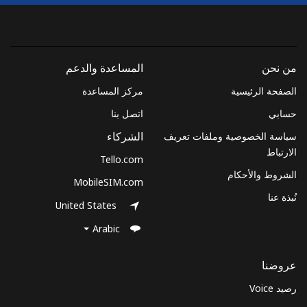
الجوال
Brazil
من نحن
المساعدة والدعم
رقم
333 دقائق ب ⁦$5⁩
-
أرضي
الصفحة الرئيسية
مركز المساعدة
حسابي
اتصل بنا
الهاتف
192 دقائق ب ⁦$5⁩
سياسة الخصوصية وملفات تعريف
الجوال
الشركاء
الارتباط
Tello.com
British Virgin Islands
الشروط والأحكام
MobileSIM.com
نُبذة عنا
United States
رقم
11 دقائق ب ⁦$5⁩
-
أرضي
Arabic
الهاتف
10 دقائق ب ⁦$5⁩
عروضنا
الجوال
رصيد Voice
Brunei