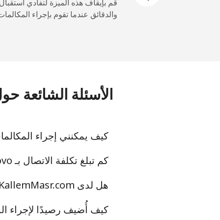
الهاتف الجوال
قم بإيقاف هذه الميزة لتفادي استقبال
والدقائق عندما تقوم بإجراء المكالمات
Kyrgyzstan
رقم أرضي
الهاتف الجوال
الأسئلة الشائعة حول المكالمات 
كيف يمكنني إجراء المكالمات الدولية إلى ovo
كم تبلغ تكلفة الاتصال بـ Kosovo من الولايات المتحدة عبر KallemMasr.com؟
هل لدى KallemMasr.com تطبيق لإجراء المكالمات إلى Kosovo؟
كيف أُضيف رصيدًا لإجراء المكالم