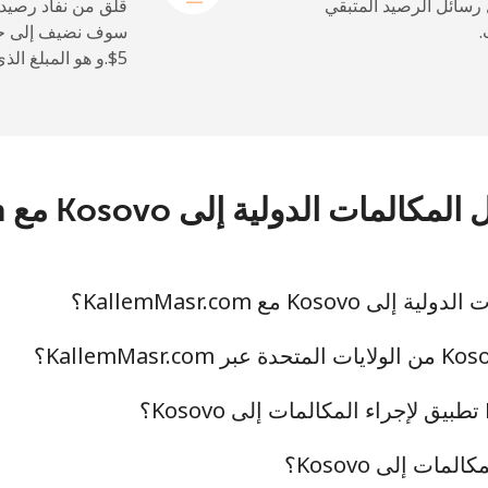
72 دقائق ب ⁦$5⁩
 رسائل الرصيد المتبقي
قلق من نفاد رصيد
.
سوف نضيف إلى حس
15 دقائق ب ⁦$5⁩
14 دقائق ب ⁦$5⁩
الدولية إلى Kosovo مع KallemMasr.com
Kos مع KallemMasr.com؟
ات إلى Kosovo؟