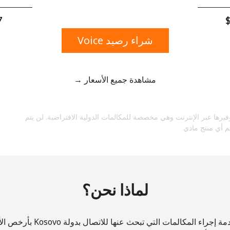
رقم
رمز خاص
7 دقائ
شراء رصيد Voice
مشاهدة جميع الأسعار →
ابقى على اتصال لتحصل على أفضل صفقاتنا.
فيرها عبر الإنترنت وهي مخصصة للمكالمات الدولية الافتراضية. لن يتم
من خلال فتح حساب على هذا الموقع، أوافق على هذه
م أي منتج مادي
الشروط والأحكام.
اشتراك
لماذا نحن؟
ة إجراء المكالمات التي تبحث عنها للاتصال بدولة Kosovo بأرخص الأسعار!