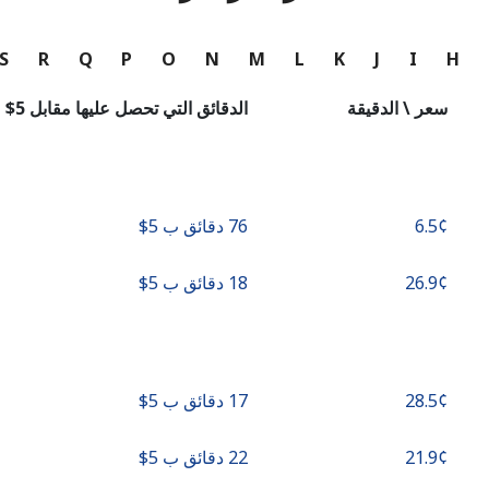
متابعة باستخدام
S
R
Q
P
O
N
M
L
K
J
I
H
سعر \ الدقيقة
الدقائق التي تحصل عليها مقابل ⁦$5⁩
76 دقائق ب ⁦$5⁩
18 دقائق ب ⁦$5⁩
17 دقائق ب ⁦$5⁩
22 دقائق ب ⁦$5⁩