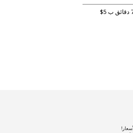
ق ب ⁦$5⁩