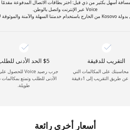
مسافة أسهل بكثير من ذي قبل: اختر بطاقات الاتصال المدفوعة مقدمًا
أهلًا!
Voice عبر الإنترنت واتصل بالوطن.
والموثوقة لإجراء المكالمات!
سجّل الدخول أو
انضم الآن →
التقريب للدقيقة
محاسبتك على المكالمات التي
جرب رصيد Voice للحصول
عن طريق التقريب إلى 1دقيقة
الأدنى للطلب وتمتع بمكالمات د
نسيت كلمة المرور →
طويلة.
الدخول
أسعار أخرى رائعة
أو