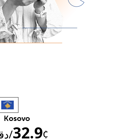
Kosovo
32.9
¢
/دق