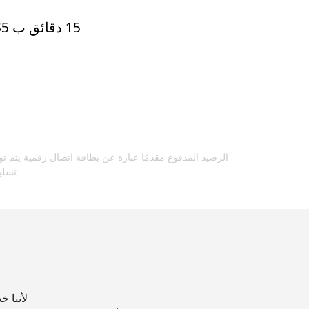
15 دقائق ب ⁦$5⁩
الرصيد المدفوع مقدمًا عبارة عن بطاقة اتصال رقمية يتم تو
تسلي
لأننا خدم