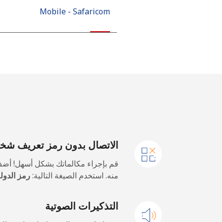
Mobile - Safaricom
Kiribati
All country
Kosovo
رقم أرضي
الاتصال بدون رمز تعريف ش
الهاتف الجوال
قم بإجراء مكالماتك بشكل أسهل! أضف
Kuwait
منه. استخدم الصيغة التالية:
رمز الدولة
رقم أرضي
التذكيرات الصوتية