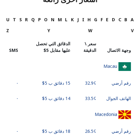
U
T
S
R
Q
P
O
N
M
L
K
J
I
H
G
F
E
D
C
B
A
Z
Y
W
V
سعر \
الدقائق التي تحصل
وجهة الاتصال
الدقيقة
عليها مقابل ⁦$5⁩
SMS
Macau
رقم أرضي
15 دقائق ب ⁦$5⁩
-
الهاتف الجوال
14 دقائق ب ⁦$5⁩
-
Macedonia
رقم أرضي
18 دقائق ب ⁦$5⁩
-