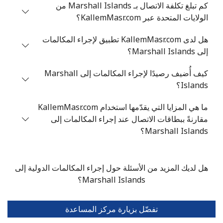
كم تبلغ تكلفة الاتصال بـ Marshall Islands من
الولايات المتحدة عبر KallemMasr.com؟
الهاتف الجوال
8 دقائق ب ⁦$5⁩
هل لدى KallemMasr.com تطبيق لإجراء المكالمات
Mariana Islands
إلى Marshall Islands؟
كيف أُضيف رصيدًا لإجراء المكالمات إلى Marshall
All country
47 دقائق ب ⁦$5⁩
-
Islands؟
Marshall Islands
ما هي المزايا التي يقدّمها استخدام KallemMasr.com
مقارنةً ببطاقات الاتصال عند إجراء المكالمات إلى
رقم أرضي
15 دقائق ب ⁦$5⁩
-
Marshall Islands؟
الهاتف الجوال
15 دقائق ب ⁦$5⁩
-
هل لديك المزيد من الأسئلة حول إجراء المكالمات الدولية إلى
Martinique
Marshall Islands؟
رقم أرضي
72 دقائق ب ⁦$5⁩
-
تفضّل بزيارة مركز المساعدة