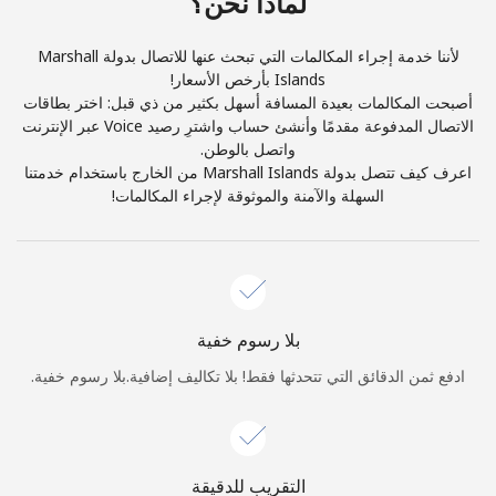
لماذا نحن؟
والأحكام.
لأننا خدمة إجراء المكالمات التي تبحث عنها للاتصال بدولة Marshall
اشتراك
Islands بأرخص الأسعار!
أصبحت المكالمات بعيدة المسافة أسهل بكثير من ذي قبل: اختر بطاقات
الاتصال المدفوعة مقدمًا وأنشئ حساب واشترِ رصيد Voice عبر الإنترنت
واتصل بالوطن.
اعرف كيف تتصل بدولة Marshall Islands من الخارج باستخدام خدمتنا
السهلة والآمنة والموثوقة لإجراء المكالمات!
أهلًا!
سجّل الدخول أو
انضم الآن →
بلا رسوم خفية
ادفع ثمن الدقائق التي تتحدثها فقط! بلا تكاليف إضافية.بلا رسوم خفية.
نسيت كلمة المرور →
التقريب للدقيقة