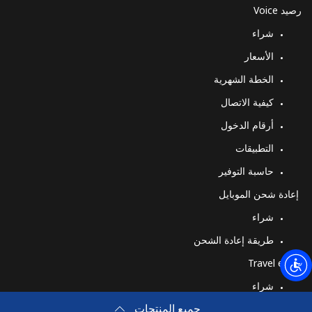
الهاتف الجوال
8 دقائق ب ⁦$5⁩
-
رصيد Voice
شراء
Montserrat
الأسعار
All country
13 دقائق ب ⁦$5⁩
-
الخطة الشهرية
كيفية الاتصال
Morocco
أرقام الدخول
التطبيقات
رقم أرضي
27 دقائق ب ⁦$5⁩
-
حاسبة التوفير
الهاتف الجوال
6 دقائق ب ⁦$5⁩
-
إعادة شحن الموبايل
شراء
Mozambique
طريقة إعادة الشحن
رقم أرضي
14 دقائق ب ⁦$5⁩
-
Travel eSIM
شراء
الهاتف الجوال
13 دقائق ب ⁦$5⁩
-
جميع المنتجات
كيف تعمل