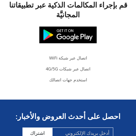
قم بإجراء المكالمات الذكية عبر تطبيقاتنا
الهاتف الجوال
8 دقائق ب ⁦$5⁩
-
المجانيَّة
Mexico
رقم أرضي
333 دقائق ب ⁦$5⁩
-
الهاتف الجوال
333 دقائق ب ⁦$5⁩
اتصال عبر شبكة WiFi
اتصال عبر شبكات 4G/5G
Micronesia
استخدم جهات اتصالك
All country
7 دقائق ب ⁦$5⁩
-
Moldova
احصل على أحدث العروض والأخبار:
رقم أرضي
12 دقائق ب ⁦$5⁩
-
اشتراك
الهاتف الجوال
12 دقائق ب ⁦$5⁩