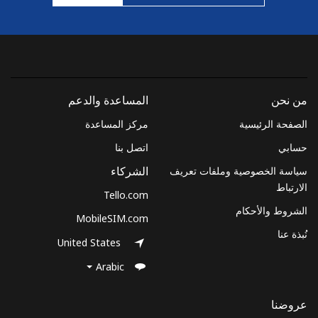
Monaco
رقم أرضي
11 دقائق ب ⁦$5⁩
-
من نحن
المساعدة والدعم
الهاتف الجوال
9 دقائق ب ⁦$5⁩
الصفحة الرئيسية
مركز المساعدة
Mongolia
حسابي
اتصل بنا
سياسة الخصوصية وملفات تعريف
الشركاء
رقم أرضي
142 دقائق ب ⁦$5⁩
-
الارتباط
Tello.com
الشروط والأحكام
الهاتف الجوال
192 دقائق ب ⁦$5⁩
-
MobileSIM.com
نُبذة عنا
United States
Montenegro
Arabic
رقم أرضي
12 دقائق ب ⁦$5⁩
-
عروضنا