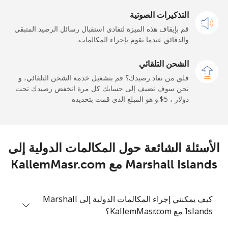
التذكيرات الصوتية
الهاتف الجوال
333 دقائق ب ⁦$5⁩
-
قم بإيقاف هذه الميزة لتفادي استقبال رسائل الرصيد المتبقي
والدقائق عندما تقوم بإجراء المكالمات.
Maldives
الشحن التلقائي
رقم أرضي
4 دقائق ب ⁦$5⁩
-
قلق من نفاد رصيدك؟ قم بتشغيل خدمة الشحن التلقائي، و
نحن سوف نضيف إلى حسابك كل مرة انخفض رصيدك تحت
الهاتف الجوال
4 دقائق ب ⁦$5⁩
-
دولار ، ⁦$5⁩.و هو المبلغ الذي قمت بتحديده
Mali
الأسئلة الشائعة حول المكالمات الدولية إلى
رقم أرضي
9 دقائق ب ⁦$5⁩
-
Marshall Islands مع KallemMasr.com
الهاتف الجوال
9 دقائق ب ⁦$5⁩
كيف يمكنني إجراء المكالمات الدولية إلى Marshall
Malta
Islands مع KallemMasr.com؟
رقم أرضي
12 دقائق ب ⁦$5⁩
-