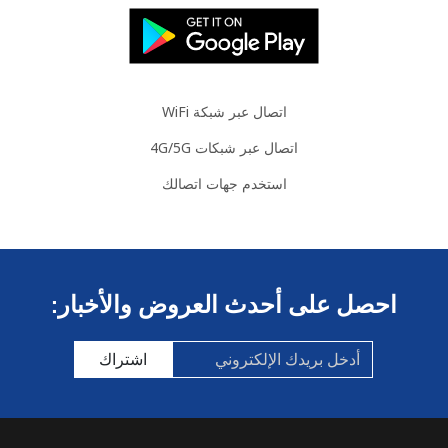
All
166 دقائق ب ⁦$5⁩
-
country
Colombia
اتصال عبر شبكة WiFi
اتصال عبر شبكات 4G/5G
رقم
312 دقائق ب ⁦$5⁩
-
أرضي
استخدم جهات اتصالك
الهاتف
333 دقائق ب ⁦$5⁩
الجوال
احصل على أحدث العروض والأخبار:
Comoros
رقم
6 دقائق ب ⁦$5⁩
-
اشتراك
أرضي
الهاتف
6 دقائق ب ⁦$5⁩