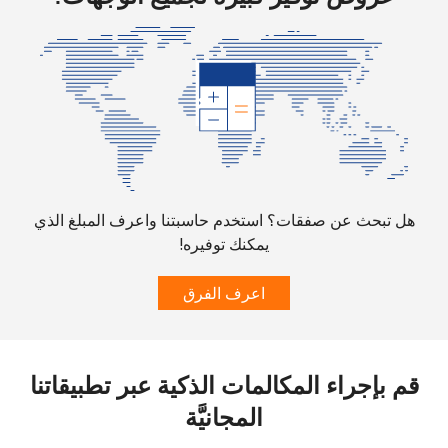
الجوال
Santiago
294 دقائق ب ⁦$5⁩
-
China
رقم
102 دقائق ب ⁦$5⁩
-
أرضي
هل تبحث عن صفقات؟ استخدم حاسبتنا واعرف المبلغ الذي
الهاتف
102 دقائق ب ⁦$5⁩
-
يمكنك توفيره!
الجوال
اعرف الفرق
Christmas Island
All
166 دقائق ب ⁦$5⁩
-
country
قم بإجراء المكالمات الذكية عبر تطبيقاتنا
المجانيَّة
Cocos Islands