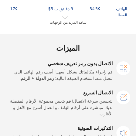
الهاتف
9 دقائق ب ⁦$5⁩
الجوال
شاهد المزيد من الوجهات
Canada
الميزات
All
333 دقائق ب ⁦$5⁩
country
الاتصال بدون رمز تعريف شخصي
Cape Verde
قم بإجراء مكالماتك بشكل أسهل! أضف رقم الهاتف الذي
تتصل منه. استخدم الصيغة التالية:
رمز الدولة + الرقم.
رقم
14 دقائق ب ⁦$5⁩
-
أرضي
الاتصال السريع
لتحسين سرعة الاتصال! قم بتعيين مجموعة الأرقام المفضلة
الهاتف
12 دقائق ب ⁦$5⁩
لديك مباشرة على أرقام الهاتف و اتصال أسرع مع الأهل و
الجوال
الأقارب.
التذكيرات الصوتية
Caribbean Netherlands