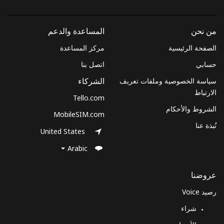
الجوال
Congo
من نحن
المساعدة والدعم
الصفحة الرئيسية
مركز المساعدة
رقم
6 دقائق ب ⁦$5⁩
-
أرضي
حسابي
اتصل بنا
سياسة الخصوصية وملفات تعريف
الشركاء
الهاتف
6 دقائق ب ⁦$5⁩
الارتباط
Tello.com
الجوال
الشروط والأحكام
MobileSIM.com
Cook Islands
نُبذة عنا
United States
Arabic
رقم
3 دقائق ب ⁦$5⁩
-
أرضي
عروضنا
الهاتف
3 دقائق ب ⁦$5⁩
رصيد Voice
الجوال
شراء
Costa Rica