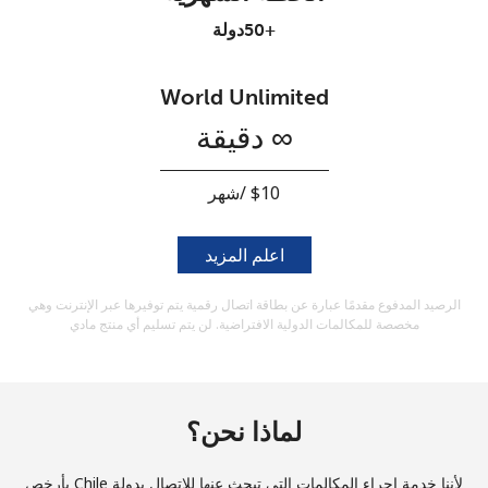
والأحكام.
+50دولة
اشتراك
World Unlimited
∞ دقيقة
أهلًا!
اعلم المزيد
سجّل الدخول أو
انضم الآن →
الرصيد المدفوع مقدمًا عبارة عن بطاقة اتصال رقمية يتم توفيرها عبر الإنترنت وهي
مخصصة للمكالمات الدولية الافتراضية. لن يتم تسليم أي منتج مادي
لماذا نحن؟
نسيت كلمة المرور →
لأننا خدمة إجراء المكالمات التي تبحث عنها للاتصال بدولة Chile بأرخص