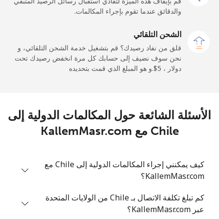
قم بإيقاف هذه الميزة لتفادي استقبال رسائل الرصيد المتبقي
والدقائق عندما تقوم بإجراء المكالمات.
رقم
21 دقائق ب ⁦$5⁩
-
أرضي
الشحن التلقائي
قلق من نفاد رصيدك؟ قم بتشغيل خدمة الشحن التلقائي، و
الهاتف
19 دقائق ب ⁦$5⁩
نحن سوف نضيف إلى حسابك كل مرة انخفض رصيدك تحت
الجوال
دولار ، ⁦$5⁩.و هو المبلغ الذي قمت بتحديده
Cayman Islands
رقم
25 دقائق ب ⁦$5⁩
-
الأسئلة الشائعة حول المكالمات الدولية إلى
أرضي
Chile مع KallemMasr.com
الهاتف
18 دقائق ب ⁦$5⁩
-
الجوال
كيف يمكنني إجراء المكالمات الدولية إلى Chile مع
KallemMasr.com؟
Central African Republic
كم تبلغ تكلفة الاتصال بـ Chile من الولايات المتحدة
رقم
5 دقائق ب ⁦$5⁩
-
عبر KallemMasr.com؟
أرضي