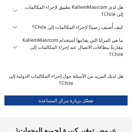
هل لدى KallemMasr.com تطبيق لإجراء المكالمات
الهاتف
6 دقائق ب ⁦$5⁩
-
إلى Chile؟
الجوال
كيف أُضيف رصيدًا لإجراء المكالمات إلى Chile؟
Chad
ما هي المزايا التي يقدّمها استخدام KallemMasr.com
مقارنةً ببطاقات الاتصال عند إجراء المكالمات إلى
رقم
6 دقائق ب ⁦$5⁩
-
Chile؟
أرضي
الهاتف
6 دقائق ب ⁦$5⁩
هل لديك المزيد من الأسئلة حول إجراء المكالمات الدولية إلى
الجوال
Chile؟
Chile
تفضّل بزيارة مركز المساعدة
رقم
111 دقائق ب ⁦$5⁩
-
أرضي
الهاتف
312 دقائق ب ⁦$5⁩
عروض توفير كبيرة لجميع الوجهات!