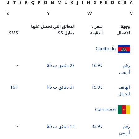
U
T
S
R
Q
P
O
N
M
L
K
J
I
H
G
F
E
D
C
B
A
Z
Y
W
V
وجهة
سعر \
الدقائق التي تحصل عليها
الاتصال
الدقيقة
مقابل ⁦$5⁩
SMS
Cambodia
رقم
29 دقائق ب ⁦$5⁩
-
أرضي
الهاتف
31 دقائق ب ⁦$5⁩
الجوال
Cameroon
رقم
14 دقائق ب ⁦$5⁩
-
أرضي