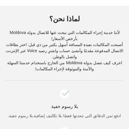
والأحكام.
لماذا نحن؟
اشتراك
لأننا خدمة إجراء المكالمات التي تبحث عنها للاتصال بدولة Moldova
بأرخص الأسعار!
أصبحت المكالمات بعيدة المسافة أسهل بكثير من ذي قبل: اختر بطاقات
الاتصال المدفوعة مقدمًا وأنشئ حساب واشترِ رصيد Voice عبر الإنترنت
أهلًا!
واتصل بالوطن.
اعرف كيف تتصل بدولة Moldova من الخارج باستخدام خدمتنا السهلة
والآمنة والموثوقة لإجراء المكالمات!
سجّل الدخول أو
انضم الآن →
بلا رسوم خفية
نسيت كلمة المرور →
ادفع ثمن الدقائق التي تتحدثها فقط! بلا تكاليف إضافية.بلا رسوم خفية.