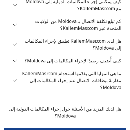
كيف يمكنني إجراء المكالمات الدولية إلى Moldova
Malta
مع KallemMasr.com؟
رقم أرضي
12 دقائق ب ⁦$5⁩
-
كم تبلغ تكلفة الاتصال بـ Moldova من الولايات
المتحدة عبر KallemMasr.com؟
الهاتف الجوال
8 دقائق ب ⁦$5⁩
هل لدى KallemMasr.com تطبيق لإجراء المكالمات
Mariana Islands
إلى Moldova؟
كيف أُضيف رصيدًا لإجراء المكالمات إلى Moldova؟
All country
47 دقائق ب ⁦$5⁩
-
ما هي المزايا التي يقدّمها استخدام KallemMasr.com
Marshall Islands
مقارنةً ببطاقات الاتصال عند إجراء المكالمات إلى
Moldova؟
رقم أرضي
15 دقائق ب ⁦$5⁩
-
الهاتف الجوال
15 دقائق ب ⁦$5⁩
-
هل لديك المزيد من الأسئلة حول إجراء المكالمات الدولية إلى
Moldova؟
Martinique