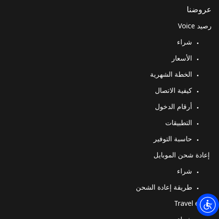
عروضنا
رقم أرضي
12 دقائق ب ⁦$5⁩
-
رصيد Voice
الهاتف الجوال
8 دقائق ب ⁦$5⁩
-
شراء
الأسعار
Montserrat
الخطة الشهرية
All country
13 دقائق ب ⁦$5⁩
-
كيفية الاتصال
أرقام الدخول
Morocco
التطبيقات
رقم أرضي
27 دقائق ب ⁦$5⁩
-
حاسبة التوفير
إعادة شحن الموبايل
الهاتف الجوال
6 دقائق ب ⁦$5⁩
-
شراء
Mozambique
طريقة إعادة الشحن
Travel eSIM
رقم أرضي
14 دقائق ب ⁦$5⁩
-