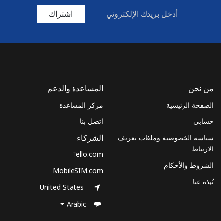
رقم أرضي
12 دقائق ب ⁦$5⁩
-
اشتراك
الهاتف الجوال
12 دقائق ب ⁦$5⁩
Monaco
رقم أرضي
11 دقائق ب ⁦$5⁩
-
من نحن
المساعدة والدعم
الهاتف الجوال
9 دقائق ب ⁦$5⁩
الصفحة الرئيسية
مركز المساعدة
حسابي
اتصل بنا
Mongolia
سياسة الخصوصية وملفات تعريف
الشركاء
الارتباط
Tello.com
رقم أرضي
142 دقائق ب ⁦$5⁩
-
الشروط والأحكام
MobileSIM.com
الهاتف الجوال
192 دقائق ب ⁦$5⁩
-
نُبذة عنا
United States
Montenegro
Arabic