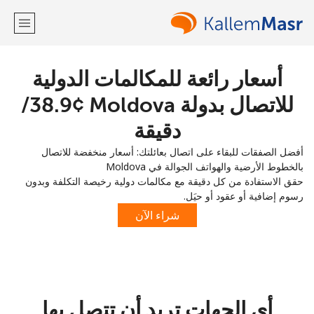
أسعار رائعة للمكالمات الدولية
مرحبا!
للاتصال بدولة Moldova ⁦38.9¢⁩/
لديك حساب بالفعل؟
تسجيل الدخول ←
دقيقة
أفضل الصفقات للبقاء على اتصال بعائلتك: أسعار منخفضة للاتصال
التسجيل باستخدام
بالخطوط الأرضية والهواتف الجوالة في Moldova
حقق الاستفادة من كل دقيقة مع مكالمات دولية رخيصة التكلفة وبدون
رسوم إضافية أو عقود أو حيَل.
شراء الآن
أو
أي الجهات تريد أن تتصل بها