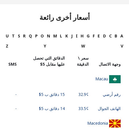
أسعار أخرى رائعة
U
T
S
R
Q
P
O
N
M
L
K
J
I
H
G
F
E
D
C
B
A
Z
Y
W
V
سعر \
الدقائق التي تحصل
وجهة الاتصال
الدقيقة
عليها مقابل ⁦$5⁩
SMS
Macau
رقم أرضي
15 دقائق ب ⁦$5⁩
-
الهاتف الجوال
14 دقائق ب ⁦$5⁩
-
Macedonia