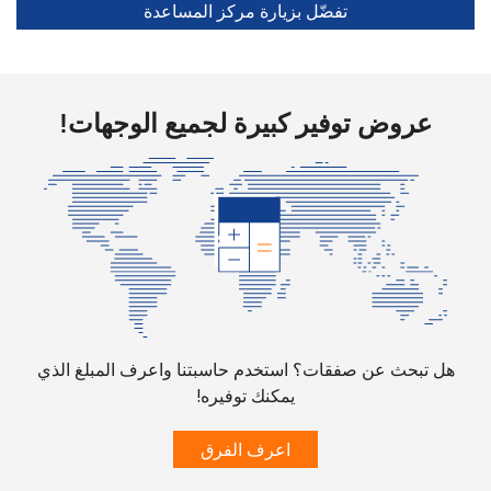
تفضّل بزيارة مركز المساعدة
رقم أرضي
72 دقائق ب ⁦$5⁩
-
الهاتف الجوال
16 دقائق ب ⁦$5⁩
-
عروض توفير كبيرة لجميع الوجهات!
Mauritania
رقم أرضي
5 دقائق ب ⁦$5⁩
-
الهاتف الجوال
5 دقائق ب ⁦$5⁩
-
Mauritius
رقم أرضي
58 دقائق ب ⁦$5⁩
-
هل تبحث عن صفقات؟ استخدم حاسبتنا واعرف المبلغ الذي
يمكنك توفيره!
الهاتف الجوال
66 دقائق ب ⁦$5⁩
اعرف الفرق
Mayotte Island