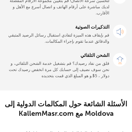
لتحسين سرعة الاتصال! قم بتعيين مجموعة الأرقام المفضلة
لديك مباشرة على أرقام الهاتف و اتصال أسرع مع الأهل و
الأقارب.
رقم أرضي
333 دقائق ب ⁦$5⁩
-
التذكيرات الصوتية
الهاتف الجوال
333 دقائق ب ⁦$5⁩
-
قم بإيقاف هذه الميزة لتفادي استقبال رسائل الرصيد المتبقي
والدقائق عندما تقوم بإجراء المكالمات.
Maldives
الشحن التلقائي
رقم أرضي
4 دقائق ب ⁦$5⁩
-
قلق من نفاد رصيدك؟ قم بتشغيل خدمة الشحن التلقائي، و
نحن سوف نضيف إلى حسابك كل مرة انخفض رصيدك تحت
الهاتف الجوال
4 دقائق ب ⁦$5⁩
-
دولار ، ⁦$5⁩.و هو المبلغ الذي قمت بتحديده
Mali
الأسئلة الشائعة حول المكالمات الدولية إلى
رقم أرضي
9 دقائق ب ⁦$5⁩
-
Moldova مع KallemMasr.com
الهاتف الجوال
9 دقائق ب ⁦$5⁩