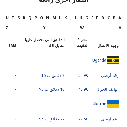
U
T
S
R
Q
P
O
N
M
L
K
J
I
H
G
F
E
D
C
B
A
Z
Y
W
V
سعر \
الدقائق التي تحصل عليها
وجهة الاتصال
الدقيقة
مقابل ⁦$5⁩
SMS
Uganda
رقم أرضي
8 دقائق ب ⁦$5⁩
-
الهاتف الجوال
10 دقائق ب ⁦$5⁩
-
Ukraine
رقم أرضي
22 دقائق ب ⁦$5⁩
-