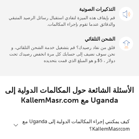
التذكيرات الصوتية
All country
333 دقائق ب ⁦$5⁩
-
قم بإيقاف هذه الميزة لتفادي استقبال رسائل الرصيد المتبقي
والدقائق عندما تقوم بإجراء المكالمات.
Uruguay
الشحن التلقائي
رقم أرضي
52 دقائق ب ⁦$5⁩
-
قلق من نفاد رصيدك؟ قم بتشغيل خدمة الشحن التلقائي، و
نحن سوف نضيف إلى حسابك كل مرة انخفض رصيدك تحت
الهاتف الجوال
20 دقائق ب ⁦$5⁩
دولار ، ⁦$5⁩.و هو المبلغ الذي قمت بتحديده
Montevideo
76 دقائق ب ⁦$5⁩
-
الأسئلة الشائعة حول المكالمات الدولية إلى
Us Virgin Islands
Uganda مع KallemMasr.com
All country
28 دقائق ب ⁦$5⁩
-
كيف يمكنني إجراء المكالمات الدولية إلى Uganda مع
Uzbekistan
KallemMasr.com؟
رقم أرضي
29 دقائق ب ⁦$5⁩
-