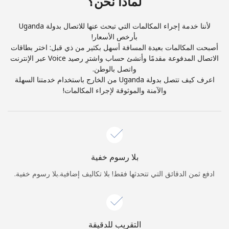
لماذا نحن؟
والأحكام.
لأننا خدمة إجراء المكالمات التي تبحث عنها للاتصال بدولة Uganda
اشتراك
بأرخص الأسعار!
أصبحت المكالمات بعيدة المسافة أسهل بكثير من ذي قبل: اختر بطاقات
الاتصال المدفوعة مقدمًا وأنشئ حساب واشترِ رصيد Voice عبر الإنترنت
واتصل بالوطن.
اعرف كيف تتصل بدولة Uganda من الخارج باستخدام خدمتنا السهلة
والآمنة والموثوقة لإجراء المكالمات!
أهلًا!
سجّل الدخول أو
انضم الآن →
بلا رسوم خفية
ادفع ثمن الدقائق التي تتحدثها فقط! بلا تكاليف إضافية.بلا رسوم خفية.
نسيت كلمة المرور →
التقريب للدقيقة