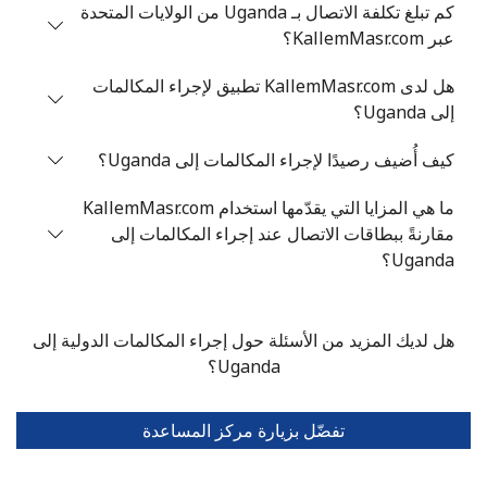
كم تبلغ تكلفة الاتصال بـ Uganda من الولايات المتحدة
عبر KallemMasr.com؟
الهاتف الجوال
29 دقائق ب ⁦$5⁩
هل لدى KallemMasr.com تطبيق لإجراء المكالمات
Tashkent
30 دقائق ب ⁦$5⁩
-
إلى Uganda؟
كيف أُضيف رصيدًا لإجراء المكالمات إلى Uganda؟
ما هي المزايا التي يقدّمها استخدام KallemMasr.com
مقارنةً ببطاقات الاتصال عند إجراء المكالمات إلى
Uganda؟
هل لديك المزيد من الأسئلة حول إجراء المكالمات الدولية إلى
Uganda؟
تفضّل بزيارة مركز المساعدة