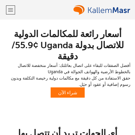
أسعار رائعة للمكالمات الدولية
مرحبا!
للاتصال بدولة Uganda ⁦55.9¢⁩/
لديك حساب بالفعل؟
تسجيل الدخول ←
دقيقة
أفضل الصفقات للبقاء على اتصال بعائلتك: أسعار منخفضة للاتصال
التسجيل باستخدام
بالخطوط الأرضية والهواتف الجوالة في Uganda
حقق الاستفادة من كل دقيقة مع مكالمات دولية رخيصة التكلفة وبدون
رسوم إضافية أو عقود أو حيَل.
شراء الآن
أو
أي الجهات تريد أن تتصل بها