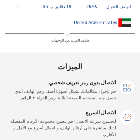
الهاتف الجوال
18 دقائق ب ⁦$5⁩
-
United Arab Emirates
رقم أرضي
21 دقائق ب ⁦$5⁩
-
شاهد المزيد من الوجهات
الهاتف الجوال
23 دقائق ب ⁦$5⁩
الميزات
United Kingdom
الاتصال بدون رمز تعريف شخصي
رقم أرضي
333 دقائق ب ⁦$5⁩
-
قم بإجراء مكالماتك بشكل أسهل! أضف رقم الهاتف الذي
تتصل منه. استخدم الصيغة التالية:
رمز الدولة + الرقم.
الهاتف الجوال
208 دقائق ب ⁦$5⁩
الاتصال السريع
Premium
11 دقائق ب ⁦$5⁩
-
لتحسين سرعة الاتصال! قم بتعيين مجموعة الأرقام المفضلة
لديك مباشرة على أرقام الهاتف و اتصال أسرع مع الأهل و
United States
الأقارب.