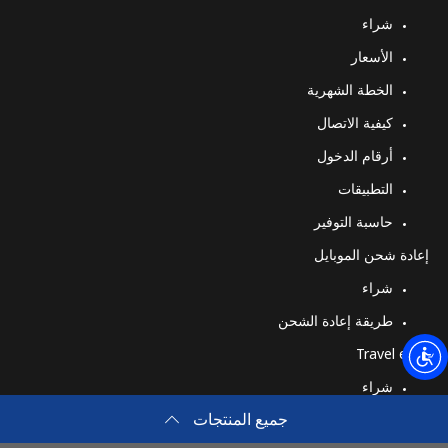
الهاتف الجوال
9 دقائق ب ⁦€5⁩
-
شراء
الأسعار
Montserrat
الخطة الشهرية
All country
14 دقائق ب ⁦€5⁩
-
كيفية الاتصال
أرقام الدخول
Morocco
التطبيقات
رقم أرضي
30 دقائق ب ⁦€5⁩
-
حاسبة التوفير
إعادة شحن الموبايل
الهاتف الجوال
7 دقائق ب ⁦€5⁩
-
شراء
Mozambique
طريقة إعادة الشحن
Travel eSIM
رقم أرضي
14 دقائق ب ⁦€5⁩
-
شراء
جميع المنتجات
كيف تعمل
الهاتف الجوال
14 دقائق ب ⁦€5⁩
-