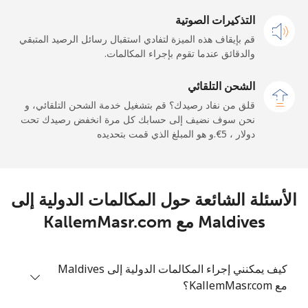
التذكيرات الصوتية
الهاتف الجوال
333 دقائق ب ⁦€5⁩
-
قم بإيقاف هذه الميزة لتفادي استقبال رسائل الرصيد المتبقي
والدقائق عندما تقوم بإجراء المكالمات.
Maldives
الشحن التلقائي
رقم أرضي
5 دقائق ب ⁦€5⁩
-
قلق من نفاد رصيدك؟ قم بتشغيل خدمة الشحن التلقائي، و
نحن سوف نضيف إلى حسابك كل مرة انخفض رصيدك تحت
الهاتف الجوال
5 دقائق ب ⁦€5⁩
-
دولار ، ⁦€5⁩.و هو المبلغ الذي قمت بتحديده
Mali
الأسئلة الشائعة حول المكالمات الدولية إلى
رقم أرضي
10 دقائق ب ⁦€5⁩
-
Maldives مع KallemMasr.com
الهاتف الجوال
9 دقائق ب ⁦€5⁩
كيف يمكنني إجراء المكالمات الدولية إلى Maldives
Malta
مع KallemMasr.com؟
رقم أرضي
14 دقائق ب ⁦€5⁩
-