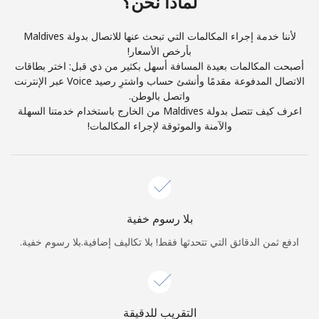
لماذا نحن؟
والأحكام.
لأننا خدمة إجراء المكالمات التي تبحث عنها للاتصال بدولة Maldives
اشتراك
بأرخص الأسعار!
أصبحت المكالمات بعيدة المسافة أسهل بكثير من ذي قبل: اختر بطاقات
الاتصال المدفوعة مقدمًا وأنشئ حساب واشترِ رصيد Voice عبر الإنترنت
واتصل بالوطن.
اعرف كيف تتصل بدولة Maldives من الخارج باستخدام خدمتنا السهلة
والآمنة والموثوقة لإجراء المكالمات!
أهلًا!
سجّل الدخول أو
انضم الآن →
بلا رسوم خفية
ادفع ثمن الدقائق التي تتحدثها فقط! بلا تكاليف إضافية.بلا رسوم خفية.
نسيت كلمة المرور →
التقريب للدقيقة