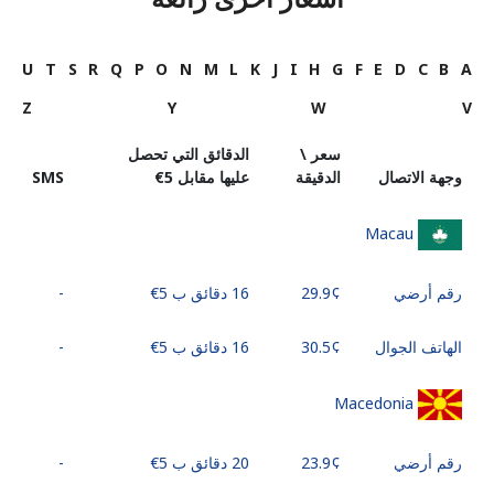
U
T
S
R
Q
P
O
N
M
L
K
J
I
H
G
F
E
D
C
B
A
Z
Y
W
V
سعر \
الدقائق التي تحصل
وجهة الاتصال
الدقيقة
عليها مقابل ⁦€5⁩
SMS
Macau
رقم أرضي
16 دقائق ب ⁦€5⁩
-
الهاتف الجوال
16 دقائق ب ⁦€5⁩
-
Macedonia
رقم أرضي
20 دقائق ب ⁦€5⁩
-