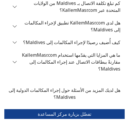
كم تبلغ تكلفة الاتصال بـ Maldives من الولايات
المتحدة عبر KallemMasr.com؟
الهاتف الجوال
8 دقائق ب ⁦€5⁩
هل لدى KallemMasr.com تطبيق لإجراء المكالمات
Mariana Islands
إلى Maldives؟
كيف أُضيف رصيدًا لإجراء المكالمات إلى Maldives؟
All country
50 دقائق ب ⁦€5⁩
-
ما هي المزايا التي يقدّمها استخدام KallemMasr.com
Marshall Islands
مقارنةً ببطاقات الاتصال عند إجراء المكالمات إلى
Maldives؟
رقم أرضي
15 دقائق ب ⁦€5⁩
-
الهاتف الجوال
15 دقائق ب ⁦€5⁩
-
هل لديك المزيد من الأسئلة حول إجراء المكالمات الدولية إلى
Maldives؟
Martinique
تفضّل بزيارة مركز المساعدة
رقم أرضي
84 دقائق ب ⁦€5⁩
-