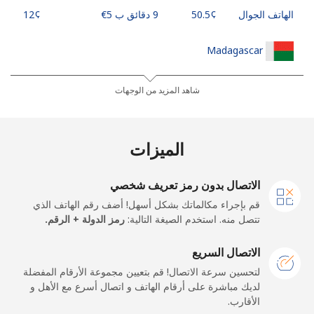
الهاتف الجوال
9 دقائق ب ⁦€5⁩
Madagascar
رقم أرضي
6 دقائق ب ⁦€5⁩
-
شاهد المزيد من الوجهات
الهاتف الجوال
6 دقائق ب ⁦€5⁩
-
الميزات
Malawi
الاتصال بدون رمز تعريف شخصي
رقم أرضي
8 دقائق ب ⁦€5⁩
-
قم بإجراء مكالماتك بشكل أسهل! أضف رقم الهاتف الذي
تتصل منه. استخدم الصيغة التالية:
رمز الدولة + الرقم.
الهاتف الجوال
8 دقائق ب ⁦€5⁩
-
الاتصال السريع
Malaysia
لتحسين سرعة الاتصال! قم بتعيين مجموعة الأرقام المفضلة
لديك مباشرة على أرقام الهاتف و اتصال أسرع مع الأهل و
الأقارب.
رقم أرضي
333 دقائق ب ⁦€5⁩
-