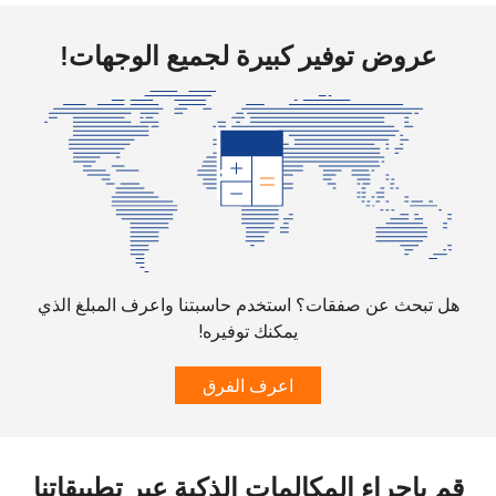
الهاتف الجوال
17 دقائق ب ⁦€5⁩
-
عروض توفير كبيرة لجميع الوجهات!
Mauritania
رقم أرضي
6 دقائق ب ⁦€5⁩
-
الهاتف الجوال
6 دقائق ب ⁦€5⁩
-
Mauritius
رقم أرضي
66 دقائق ب ⁦€5⁩
-
هل تبحث عن صفقات؟ استخدم حاسبتنا واعرف المبلغ الذي
يمكنك توفيره!
الهاتف الجوال
72 دقائق ب ⁦€5⁩
اعرف الفرق
Mayotte Island
رقم أرضي
14 دقائق ب ⁦€5⁩
-
قم بإجراء المكالمات الذكية عبر تطبيقاتنا