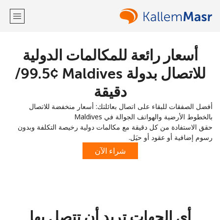
أسعار رائعة للمكالمات الدولية
مرحبا!
للاتصال بدولة Maldives ⁦99.5¢⁩/
لديك حساب بالفعل؟
تسجيل الدخول ←
دقيقة
أفضل الصفقات للبقاء على اتصال بعائلتك: أسعار منخفضة للاتصال
التسجيل باستخدام
بالخطوط الأرضية والهواتف الجوالة في Maldives
حقق الاستفادة من كل دقيقة مع مكالمات دولية رخيصة التكلفة وبدون
رسوم إضافية أو عقود أو حيَل.
شراء الآن
أو
أي الجهات تريد أن تتصل بها