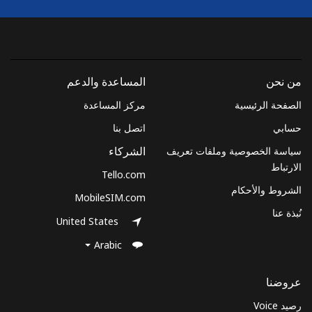
Monaco
رقم أرضي
12 دقائق ب ⁦€5⁩
-
من نحن
المساعدة والدعم
الهاتف الجوال
10 دقائق ب ⁦€5⁩
الصفحة الرئيسية
مركز المساعدة
حسابي
اتصل بنا
Mongolia
سياسة الخصوصية وملفات تعريف
الشركاء
الارتباط
Tello.com
رقم أرضي
142 دقائق ب ⁦€5⁩
-
الشروط والأحكام
MobileSIM.com
الهاتف الجوال
200 دقائق ب ⁦€5⁩
-
نُبذة عنا
United States
Montenegro
Arabic
عروضنا
رقم أرضي
13 دقائق ب ⁦€5⁩
-
رصيد Voice