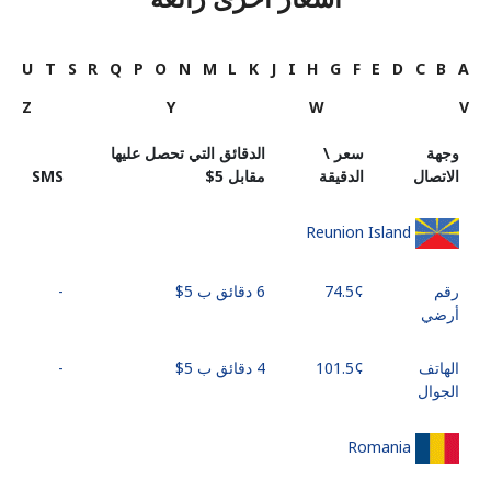
U
T
S
R
Q
P
O
N
M
L
K
J
I
H
G
F
E
D
C
B
A
Z
Y
W
V
وجهة
سعر \
الدقائق التي تحصل عليها
الاتصال
الدقيقة
مقابل ⁦$5⁩
SMS
Reunion Island
رقم
6 دقائق ب ⁦$5⁩
-
أرضي
الهاتف
4 دقائق ب ⁦$5⁩
-
الجوال
Romania