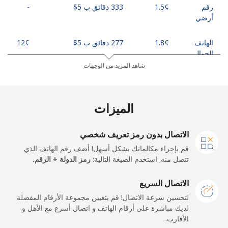
رقم
333 دقائق ب ⁦$5⁩
-
أرضي
الهاتف
277 دقائق ب ⁦$5⁩
الجوال
شاهد المزيد من الوجهات
Russia
الميزات
رقم
18 دقائق ب ⁦$5⁩
-
أرضي
الاتصال بدون رمز تعريف شخصي
الهاتف
10 دقائق ب ⁦$5⁩
-
قم بإجراء مكالماتك بشكل أسهل! أضف رقم الهاتف الذي
الجوال
تتصل منه. استخدم الصيغة التالية:
رمز الدولة + الرقم.
Rwanda
الاتصال السريع
لتحسين سرعة الاتصال! قم بتعيين مجموعة الأرقام المفضلة
رقم
8 دقائق ب ⁦$5⁩
-
لديك مباشرة على أرقام الهاتف و اتصال أسرع مع الأهل و
أرضي
الأقارب.