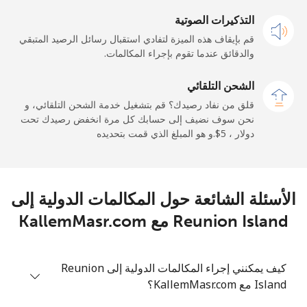
الهاتف
التذكيرات الصوتية
10 دقائق ب ⁦$5⁩
-
الجوال
قم بإيقاف هذه الميزة لتفادي استقبال رسائل الرصيد المتبقي
والدقائق عندما تقوم بإجراء المكالمات.
الشحن التلقائي
قلق من نفاد رصيدك؟ قم بتشغيل خدمة الشحن التلقائي، و
نحن سوف نضيف إلى حسابك كل مرة انخفض رصيدك تحت
دولار ، ⁦$5⁩.و هو المبلغ الذي قمت بتحديده
الأسئلة الشائعة حول المكالمات الدولية إلى
Reunion Island مع KallemMasr.com
كيف يمكنني إجراء المكالمات الدولية إلى Reunion
Island مع KallemMasr.com؟