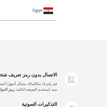
Egypt
رقم أرضي
الهاتف الجوال
Mobile - Etisalat
El Salvador
الاتصال بدون رمز تعريف ش
رقم أرضي
قم بإجراء مكالماتك بشكل أسهل! أضف
Claro Landlines
منه. استخدم الصيغة التالية:
رمز الدولة
الهاتف الجوال
التذكيرات الصوتية