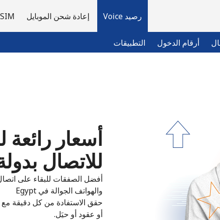
رصيد Voice
إعادة شحن الموبايل
eSIM
ال
أرقام الدخول
التطبيقات
مرحبا!
لديك حساب بالفعل؟
تسجيل الدخول ←
أسعار رائعة ل
للاتصال بدولة Egypt ⁦8.9¢⁩/دقي
التسجيل باستخدام
أفضل الصفقات للبقاء على اتصال 
والهواتف الجوالة في Egypt
حقق الاستفادة من كل دقيقة مع 
أو عقود أو حيَل.