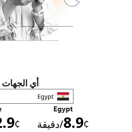
أي الجهات ت
e
Egypt
2.9
8.9
¢
/دقيقة
¢