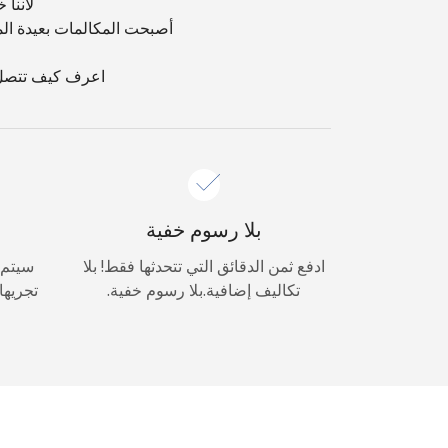
لأننا خد
أصبحت المكالمات بعيدة ال
اعرف كيف تتصل بدولة Egypt من الخارج باستخدام خدمتنا السهلة والآم
بلا رسوم خفية
ادفع ثمن الدقائق التي تتحدثها فقط! بلا
سيتم 
تكاليف إضافية.بلا رسوم خفية.
تجريها 