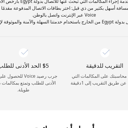
مة إجراء المكالمات التي تبحث عنها للاتصال بدولة Egypt بأرخص الأسعار!
مسافة أسهل بكثير من ذي قبل: اختر بطاقات الاتصال المدفوعة مقدمًا
أهلًا!
Voice عبر الإنترنت واتصل بالوطن.
نة والموثوقة لإجراء المكالمات!
سجّل الدخول أو
انضم الآن →
التقريب للدقيقة
محاسبتك على المكالمات التي
جرب رصيد Voice للحصول
عن طريق التقريب إلى 1دقيقة
الأدنى للطلب وتمتع بمكالمات د
نسيت كلمة المرور →
طويلة.
الدخول
أو