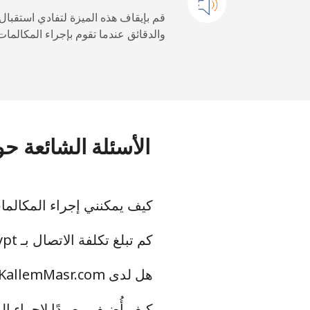
Equatorial Guinea
قم بإيقاف هذه الميزة لتفادي استقبال
والدقائق عندما تقوم بإجراء المكالمات
All country
Eritrea
رقم أرضي
الأسئلة الشائعة حول المكالما
الهاتف الجوال
Estonia
كيف يمكنني إجراء المكالمات الدولية إلى ypt
رقم أرضي
كم تبلغ تكلفة الاتصال بـ Egypt من الولايات المتحدة عبر KallemMasr.com؟
هل لدى KallemMasr.com تطبيق لإجراء المكالمات إلى Egypt؟
الهاتف الجوال
كيف أُضيف رصيدًا لإجراء المكال
Eswatini