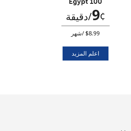
Egypt 100
9
¢
⁩/دقيقة
اعلم المزيد