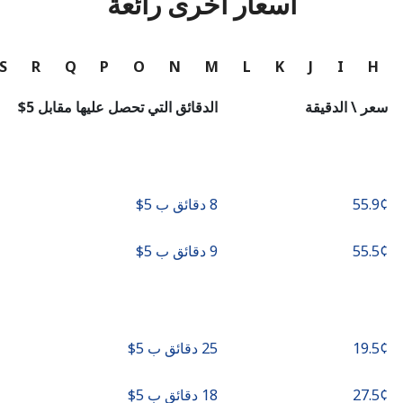
أسعار أخرى رائعة
متابعة باستخدام
S
R
Q
P
O
N
M
L
K
J
I
H
سعر \ الدقيقة
الدقائق التي تحصل عليها مقابل ⁦$5⁩
8 دقائق ب ⁦$5⁩
9 دقائق ب ⁦$5⁩
25 دقائق ب ⁦$5⁩
18 دقائق ب ⁦$5⁩