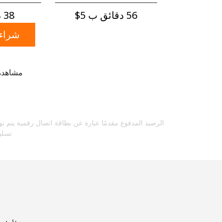
56 دقائق ب ⁦$5⁩
38 دقائق ب ⁦$5⁩
شراء رص
مشاهدة 
الرصيد المدفوع مقدمًا عبارة عن بطاقة اتصال رقمية يتم تو
تسلي