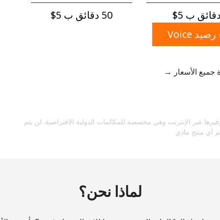
رقم
50 دقائق ب ⁦$5⁩
رمز خاص
يد Voice
جميع الأسعار →
ابقى على اتصال لتحصل على أفضل صفقاتنا.
من خلال فتح حساب على هذا الموقع، أوافق على هذه
فيرها عبر الإنترنت وهي مخصصة للمكالمات الدولية الافتراضية. لن يتم
الشروط والأحكام.
م أي منتج مادي
اشتراك
لماذا نحن؟