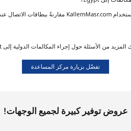
ما هي المزايا التي يقدّمها استخدام KallemMasr.com مقارنةً
19 دقائق ب ⁦$5⁩
24 دقائق ب ⁦$5⁩
المزيد من الأسئلة حول إجراء المكالمات الدولية إلى Egypt؟
15 دقائق ب ⁦$5⁩
تفضّل بزيارة مركز المساعدة
16 دقائق ب ⁦$5⁩
عروض توفير كبيرة لجميع الوجهات!